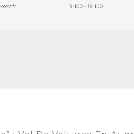
ens.fr
9H00 – 19H00